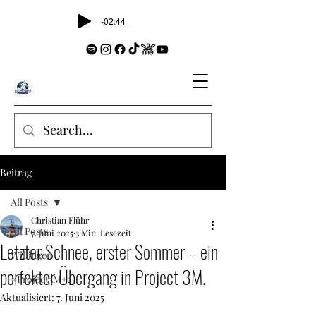
-02:44
Beitrag
All Posts
Christian Flühr
All Posts
7. Juni 2025
3 Min. Lesezeit
Letzter Schnee, erster Sommer – ein
Willingen
perfekter Übergang in Project 3M.
#Project3M+2
Aktualisiert:
7. Juni 2025