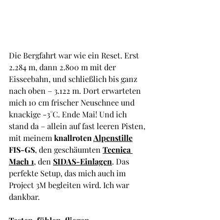
Die Bergfahrt war wie ein Reset. Erst 
2.284 m, dann 2.800 m mit der 
Eisseebahn, und schließlich bis ganz 
nach oben – 3.122 m. Dort erwarteten 
mich 10 cm frischer Neuschnee und 
knackige -3°C. Ende Mai! Und ich 
stand da – allein auf fast leeren Pisten, 
mit meinem 
knallroten 
Alpenstille
FIS-GS
, den geschäumten 
Tecnica 
Mach
 1
, den 
SIDAS-Einlagen
. Das 
perfekte Setup, das mich auch im 
Project 3M begleiten wird. Ich war 
dankbar. 