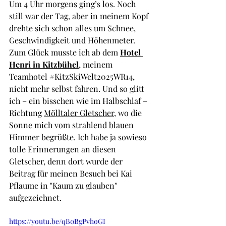
Um 4 Uhr morgens ging’s los. Noch 
still war der Tag, aber in meinem Kopf 
drehte sich schon alles um Schnee, 
Geschwindigkeit und Höhenmeter. 
Zum Glück musste ich ab dem 
Hotel 
Henri in Kitzbühel
, meinem 
Teamhotel 
#KitzSkiWelt2025WR14
, 
nicht mehr selbst fahren. Und so glitt 
ich – ein bisschen wie im Halbschlaf – 
Richtung 
Mölltaler Gletscher
, wo die 
Sonne mich vom strahlend blauen 
Himmer begrüßte. Ich habe ja sowieso 
tolle Erinnerungen an diesen 
Gletscher, denn dort wurde der 
Beitrag für meinen Besuch bei Kai 
Pflaume in "Kaum zu glauben" 
aufgezeichnet.
https://youtu.be/qB0BgPvhoGI