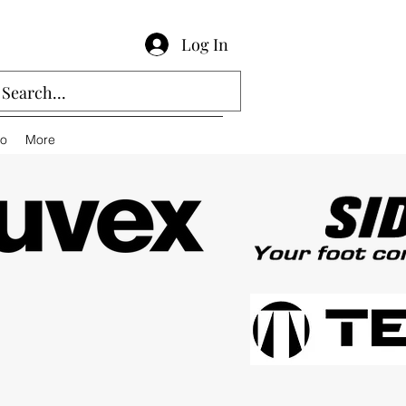
Log In
io
More