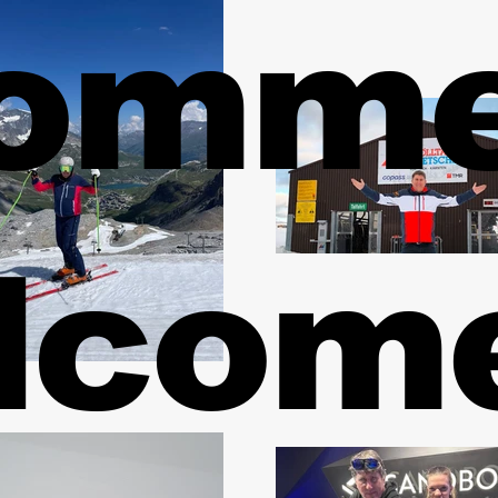
komm
lcome