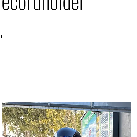
ecordholder
.