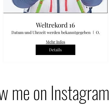
Weltrekord 16
Datum und Uhrzeit werden bekanntgegeben
Ort wird bekanntgegeben
Mehr Infos
Details
ow me on Instagram