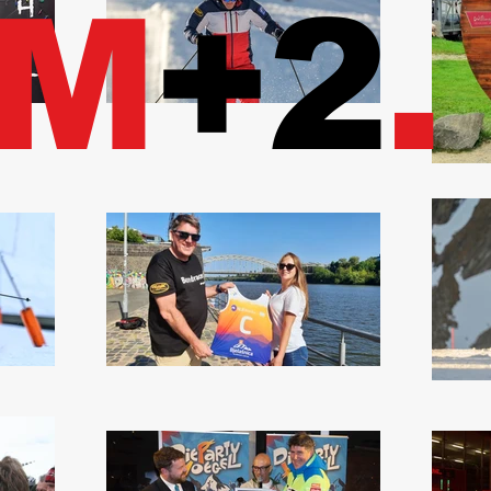
3M
+2
.