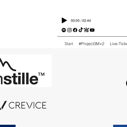
00:00 / 02:44
Start
#Project3M+2
Live-Tic