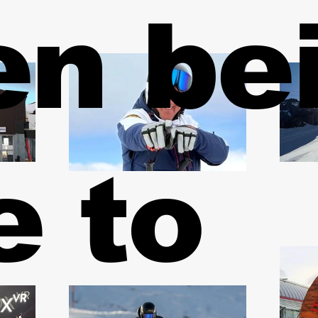
en
be
 to