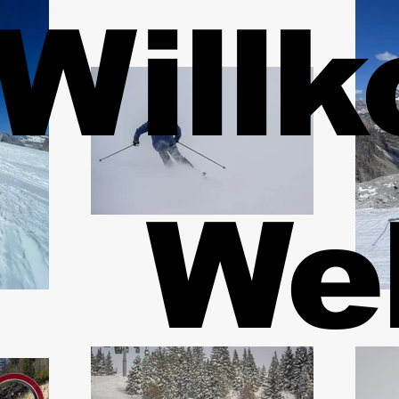
Will
We