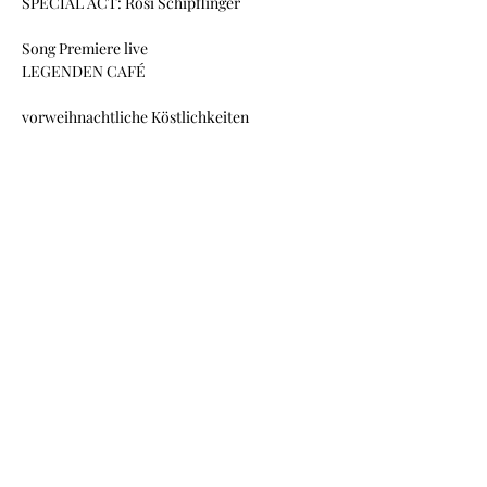
SPECIAL ACT: Rosi Schipflinger
Song Premiere live
LEGENDEN CAFÉ
vorweihnachtliche Köstlichkeiten
Mehr anzeigen
Diese Veranstaltung teilen
Kontakt/Impressum