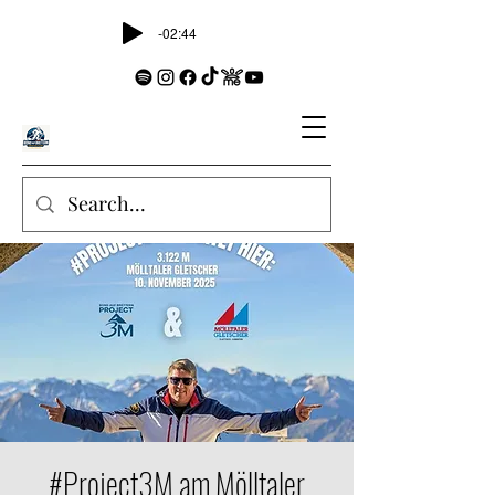
-02:44
#Project3M am Mölltaler