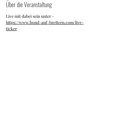
Über die Veranstaltung
Live mit dabei sein unter - 
https://www.bond-auf-brettern.com/live-
ticker
Diese Veranstaltung teilen
Kontakt/Impressum
©2025/26 von Der Bond auf Brettern - Skiweltrekordler