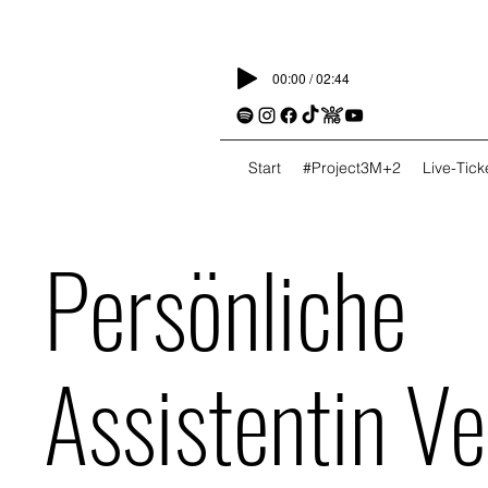
00:00 / 02:44
Start
#Project3M+2
Live-Tic
Persönliche
Assistentin V