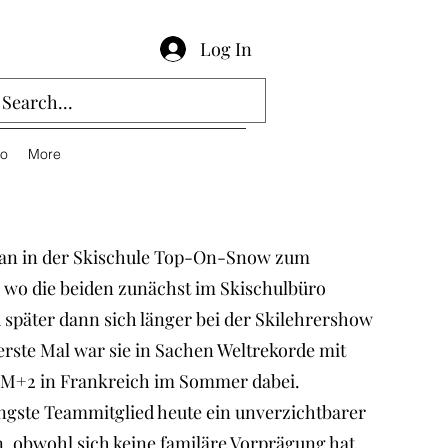
Log In
io
More
tian in der Skischule Top-On-Snow zum
 wo die beiden zunächst im Skischulbüro
 später dann sich länger bei der Skilehrershow
 erste Mal war sie in Sachen Weltrekorde mit
t3M+2 in Frankreich im Sommer dabei.
jüngste Teammitglied heute ein unverzichtbarer
n, obwohl sich keine familäre Vorprägung hat.