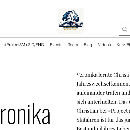
ker #Project3M+2 D/ENG
Events
Team
Blog
Videos
Kurz-B
Veronika lernte Chris
Jahreswechsel kennen,
aufeinander trafen und
eronika
sich unterhielten. Das
Christian bei #Projec
Skifahren ist für das 
Bestandteil ihres Lebe