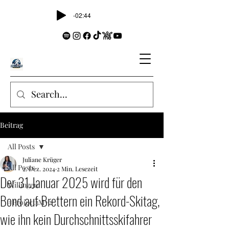
-02:44
Beitrag
All Posts
Juliane Krüger
All Posts
2. Dez. 2024
2 Min. Lesezeit
Der 31.Januar 2025 wird für den
Willingen
Bond auf Brettern ein Rekord-Skitag,
#Project3M+2
wie ihn kein Durchschnittsskifahrer