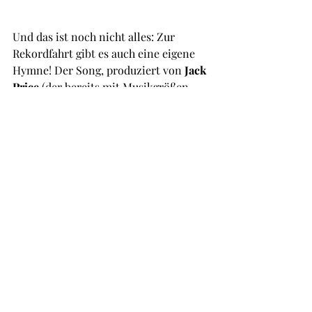
Und das ist noch nicht alles: Zur 
Rekordfahrt gibt es auch eine eigene 
Hymne! Der Song, produziert von 
Jack 
Price
 (der bereits mit Musikgrößen 
wie Norman Langen und Jürgen Drews 
zusammenarbeitete und Laura Müllers 
One-Hit-Wonder „Superstar“ 
produzierte), wird am 6. Januar 2025 
auf allen Streamingplattformen 
verfügbar sein. Gesungen wird die 
Hymne von 
Tina Frey
, die bei Flührs 
Testfahrt im vergangenen Winter 
dabei war und den längsten Skitag 
ihres Lebens erlebte: „Der Song passt 
wirklich zum Rekordvorhaben. Es ist 
ein richtig guter Partyhit geworden. 
Modern, eingängig und neu!“