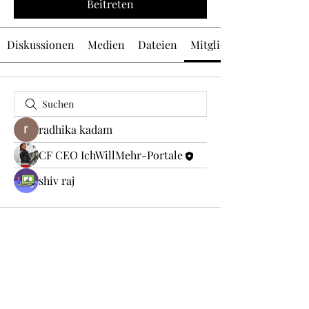
Beitreten
Diskussionen
Medien
Dateien
Mitglieder
radhika kadam
CF CEO IchWillMehr-Portale
shiv raj