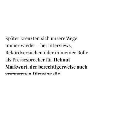
Später kreuzten sich unsere Wege 
immer wieder – bei Interviews, 
Rekordversuchen oder in meiner Rolle 
als Pressesprecher für 
Helmut 
Markwort, der berechtigerweise auch 
vegangenen Dienstag die 
Auszeichnung für sein Lebenswerk 
erhielt 
. 
So war ich auch bei der 
Verabschiedung von Radiolegende 
Georg „Schorsch“ Dingler
 dabei und 
lernte seinen Nachfolger, den heutigen 
Geschäftsführer 
Johannes Ott
, 
persönlich kennen.