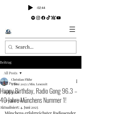
-02:44
Beitrag
All Posts
Christian Flühr
All Posts
3. Juni 2025
3 Min. Lesezeit
Happy Birthday, Radio Gong 96.3 –
Willingen
40 Jahre Münchens Nummer 1!
#Project3M+2
Aktualisiert:
4. Juni 2025
Münchens erfolgreichster Radiosender 