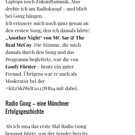
Laptops noch Zukunftsmusik. Also 
drehte ich am Radioknopf – und blieb 
bei Gong hängen.
Ich erinnere mich noch ganz genau an 
den ersten Song, den ich damals hörte: 
„Another Night“ von MC Sar & The 
Real McCoy
. Die Stimme, die mich 
damals durch den Song und das 
Programm begleitete, war die von 
Goofy Förster
 – heute ein guter 
Freund. Übrigens war er auch als 
Moderator bei der 
#KitzSkiWelt2025WR14
 mit dabei.
Radio Gong – eine Münchner 
Erfolgsgeschichte
Als ich 1994 das erste Mal Radio Gong 
bewusst hörte, war der Sender bereits 