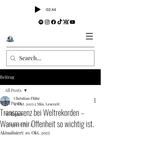
-02:44
Beitrag
All Posts
Christian Flühr
All Posts
9. Okt. 2025
2 Min. Lesezeit
Transparenz bei Weltrekorden –
Willingen
Warum mir Offenheit so wichtig ist.
#Project3M+2
Aktualisiert:
10. Okt. 2025